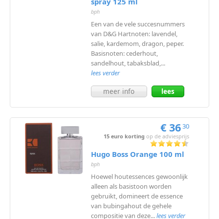
spray 125 ml
bph
Een van de vele succesnummers
van D&G Hartnoten: lavendel,
salie, kardemom, dragon, peper.
Basisnoten: cederhout,
sandelhout, tabaksblad,...
lees verder
meer info
lees
meer
€ 36
30
15 euro korting
op de adviesprijs
Hugo Boss Orange 100 ml
bph
Hoewel houtessences gewoonlijk
alleen als basistoon worden
gebruikt, domineert de essence
van bubingahout de gehele
compositie van deze...
lees verder