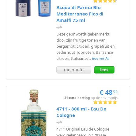
Acqua di Parma Blu
Mediterraneo Fico di
Amalfi 75 ml
bph
Deze geur wordt gekenmerkt
door zijn fruitige tonen van
bergamot, citroen, grapefruit en
cederhout Topnoten: Italiaanse
citroen, Italiaanse...
lees verder
meer info
lees
meer
€ 48
95
41 euro korting
op de adviesprijs
4711 - 800 ml - Eau De
Cologne
bph
4711 Original Eau de Cologne
werd gelanceerd in 1792 De