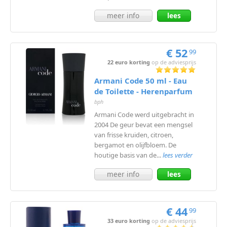
meer info
lees
meer
€ 52
99
22 euro korting
op de adviesprijs
Armani Code 50 ml - Eau
de Toilette - Herenparfum
bph
Armani Code werd uitgebracht in
2004 De geur bevat een mengsel
van frisse kruiden, citroen,
bergamot en olijfbloem. De
houtige basis van de...
lees verder
meer info
lees
meer
€ 44
99
33 euro korting
op de adviesprijs