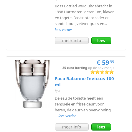
Boss Bottled werd uitgebracht in
1998 Hartnoten: geranium, klaver
en tagete. Basisnoten: ceder en
sandelhout, vetiver grass en...
lees verder
meer info
lees
meer
€ 59
99
35 euro korting
op de adviesprijs
Paco Rabanne Invictus 100
ml
bph
De eau de toilette heeft een
sensuele en frisse geur voor
heren, de geur van overwinning
...
lees verder
meer info
lees