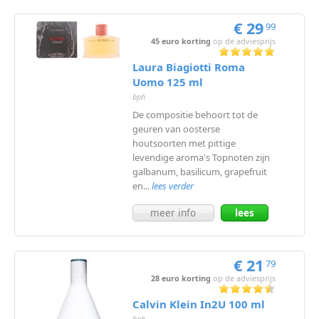
€ 29
99
45 euro korting
op de adviesprijs
Laura Biagiotti Roma
Uomo 125 ml
bph
De compositie behoort tot de
geuren van oosterse
houtsoorten met pittige
levendige aroma's Topnoten zijn
galbanum, basilicum, grapefruit
en...
lees verder
meer info
lees
meer
€ 21
79
28 euro korting
op de adviesprijs
Calvin Klein In2U 100 ml
bph