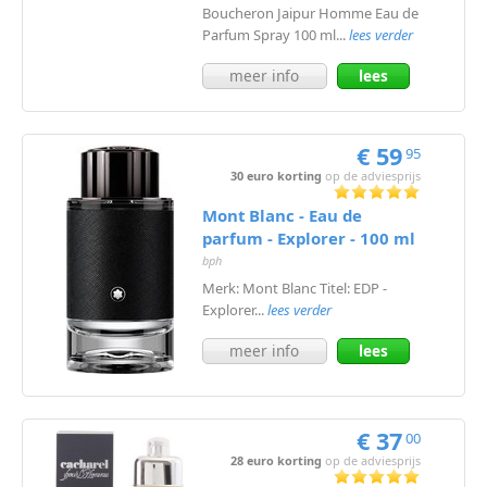
Boucheron Jaipur Homme Eau de
Parfum Spray 100 ml...
lees verder
meer info
lees
meer
€ 59
95
30 euro korting
op de adviesprijs
Mont Blanc - Eau de
parfum - Explorer - 100 ml
bph
Merk: Mont Blanc Titel: EDP -
Explorer...
lees verder
meer info
lees
meer
€ 37
00
28 euro korting
op de adviesprijs