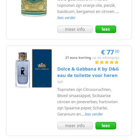
topnoten zijn oranje olie, perzik,
basilicum, bergamot en citroen. ...
lees verder
meer info
lees
meer
€ 77
00
21 euro korting
op de adviesprijs
Dolce & Gabbana K by D&G
eau de toilette voor heren
bph
Topnoten zijn Citrusvruchten,
Bloed sinaasappel, Siciliaanse
citroen en Jeneverbes; hartnoten
zijn Spaanse peper, Scharlei,
Geranium en...
lees verder
meer info
lees
meer