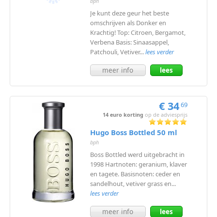
bph
Je kunt deze geur het beste
omschrijven als Donker en
Krachtig! Top: Citroen, Bergamot,
Verbena Basis: Sinaasappel,
Patchouli, Vetiver...
lees verder
meer info
lees
meer
€ 34
69
14 euro korting
op de adviesprijs
Hugo Boss Bottled 50 ml
bph
Boss Bottled werd uitgebracht in
1998 Hartnoten: geranium, klaver
en tagete. Basisnoten: ceder en
sandelhout, vetiver grass en...
lees verder
meer info
lees