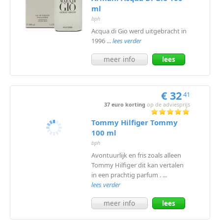
ml
bph
Acqua di Gio werd uitgebracht in
1996 ...
lees verder
meer info
lees
meer
€ 32
41
37 euro korting
op de adviesprijs
Tommy Hilfiger Tommy
100 ml
bph
Avontuurlijk en fris zoals alleen
Tommy Hilfiger dit kan vertalen
in een prachtig parfum . ...
lees verder
meer info
lees
meer