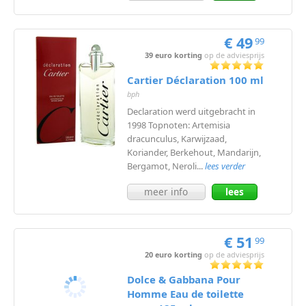
meer
€ 49
99
39 euro korting
op de adviesprijs
Cartier Déclaration 100 ml
bph
Declaration werd uitgebracht in
1998 Topnoten: Artemisia
dracunculus, Karwijzaad,
Koriander, Berkehout, Mandarijn,
Bergamot, Neroli...
lees verder
meer info
lees
meer
€ 51
99
20 euro korting
op de adviesprijs
Dolce & Gabbana Pour
Homme Eau de toilette