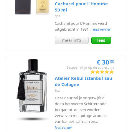
Cacharel pour L'Homme
50 ml
bph
Cacharel pour L'Homme werd
uitgebracht in 1981 ...
lees verder
meer info
lees
meer
€ 30
00
Bespaar altijd op de adviesprijs
Atelier Rebul Istanbul Eau
de Cologne
bph
Deze geur zal je ongetwijfeld
doen betoveren Schitterende
bergamottoetsen worden
verweven met pittige aroma's
van kaneel, saffraan en...
lees verder