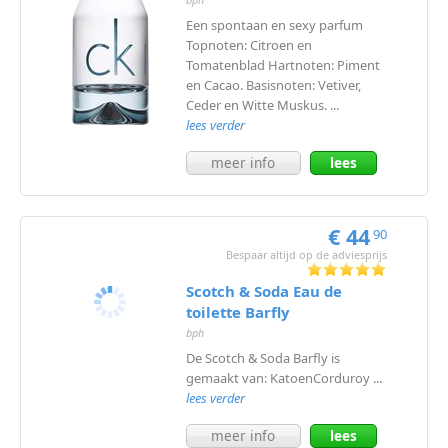
Een spontaan en sexy parfum
Topnoten: Citroen en
Tomatenblad Hartnoten: Piment
en Cacao. Basisnoten: Vetiver,
Ceder en Witte Muskus. ...
lees verder
meer info
lees
meer
€ 44
90
Bespaar altijd op de adviesprijs
Scotch & Soda Eau de
toilette Barfly
bph
De Scotch & Soda Barfly is
gemaakt van: KatoenCorduroy ...
lees verder
meer info
lees