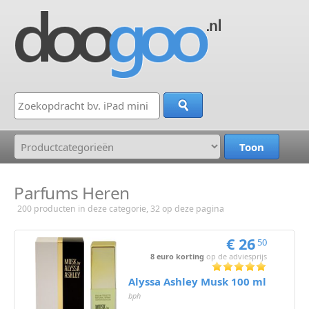
Parfums Heren
200 producten in deze categorie, 32 op deze pagina
€ 26
50
8 euro korting
op de adviesprijs
Alyssa Ashley Musk 100 ml
bph