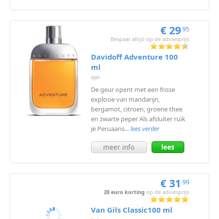
meer
€ 29
95
Bespaar altijd op de adviesprijs
Davidoff Adventure 100
ml
bph
De geur opent met een frisse
explosie van mandarijn,
bergamot, citroen, groene thee
en zwarte peper Als afsluiter ruik
je Peruaans...
lees verder
meer info
lees
meer
€ 31
99
28 euro korting
op de adviesprijs
Van Gils Classic100 ml