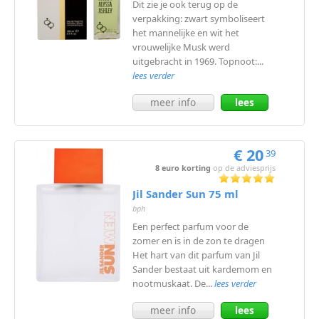
Dit zie je ook terug op de
verpakking: zwart symboliseert
het mannelijke en wit het
vrouwelijke Musk werd
uitgebracht in 1969. Topnoot:...
lees verder
meer info
lees
meer
€ 20
39
8 euro korting
op de adviesprijs
Jil Sander Sun 75 ml
bph
Een perfect parfum voor de
zomer en is in de zon te dragen
Het hart van dit parfum van Jil
Sander bestaat uit kardemom en
nootmuskaat. De...
lees verder
meer info
lees