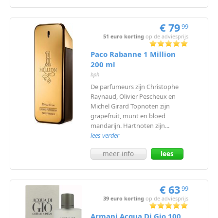
meer
€ 79
99
51 euro korting
op de adviesprijs
Paco Rabanne 1 Million
200 ml
bph
De parfumeurs zijn Christophe
Raynaud, Olivier Pescheux en
Michel Girard Topnoten zijn
grapefruit, munt en bloed
mandarijn. Hartnoten zijn...
lees verder
meer info
lees
meer
€ 63
99
39 euro korting
op de adviesprijs
Armani Acqua Di Gio 100