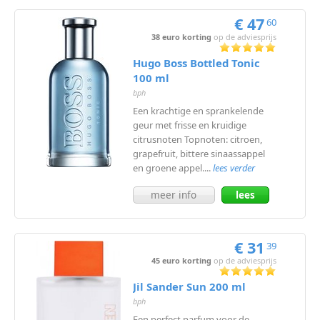
€ 47
60
38 euro korting
op de adviesprijs
Hugo Boss Bottled Tonic
100 ml
bph
Een krachtige en sprankelende
geur met frisse en kruidige
citrusnoten Topnoten: citroen,
grapefruit, bittere sinaassappel
en groene appel....
lees verder
meer info
lees
meer
€ 31
39
45 euro korting
op de adviesprijs
Jil Sander Sun 200 ml
bph
Een perfect parfum voor de