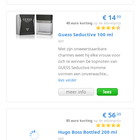
meer
€ 14
99
40 euro korting
op de adviesprijs
Guess Seductive 100 ml
bph
Met zijn onweerstaanbare
charmes weet hij elke vrouw voor
zich te winnen De topnoten van
GUESS Seductive Homme
vormen een onverwachte...
lees verder
meer info
lees
meer
€ 56
99
85 euro korting
op de adviesprijs
Hugo Boss Bottled 200 ml
bph