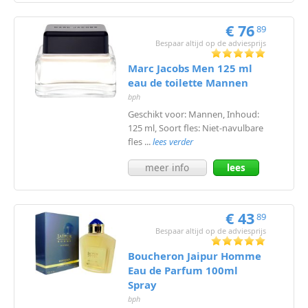
€ 76
89
Bespaar altijd op de adviesprijs
Marc Jacobs Men 125 ml
eau de toilette Mannen
bph
Geschikt voor: Mannen, Inhoud:
125 ml, Soort fles: Niet-navulbare
fles ...
lees verder
meer info
lees
meer
€ 43
89
Bespaar altijd op de adviesprijs
Boucheron Jaipur Homme
Eau de Parfum 100ml
Spray
bph