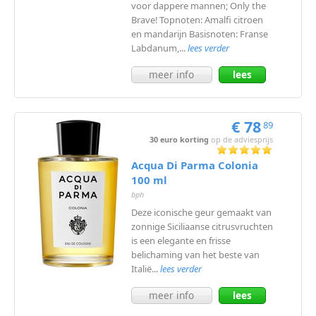
voor dappere mannen; Only the
Brave! Topnoten: Amalfi citroen
en mandarijn Basisnoten: Franse
Labdanum,...
lees verder
meer info
lees
meer
€ 78
89
30 euro korting
op de adviesprijs
Acqua Di Parma Colonia
100 ml
bph
Deze iconische geur gemaakt van
zonnige Siciliaanse citrusvruchten
is een elegante en frisse
belichaming van het beste van
Italië...
lees verder
meer info
lees
meer