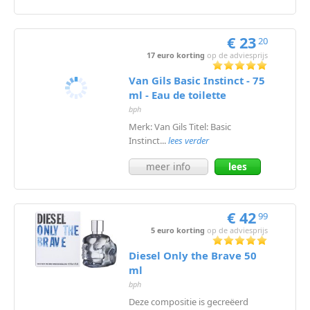
meer
€ 23
20
17 euro korting
op de adviesprijs
Van Gils Basic Instinct - 75
ml - Eau de toilette
bph
Merk: Van Gils Titel: Basic
Instinct...
lees verder
meer info
lees
meer
€ 42
99
5 euro korting
op de adviesprijs
Diesel Only the Brave 50
ml
bph
Deze compositie is gecreëerd