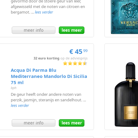
gevormd door de stoere geur van leer,
afgewisseld met de noten van citroen en
bergamot. ...
lees verder
meer info
lees meer
€ 45
99
32 euro korting
op de adviesprijs
Acqua Di Parma Blu
Mediterraneo Mandorlo Di Sicilia
75 ml
bph
De geur heeft onder andere noten van
perzik, jasmijn, steranijs en sandelhout. ...
lees verder
meer info
lees meer