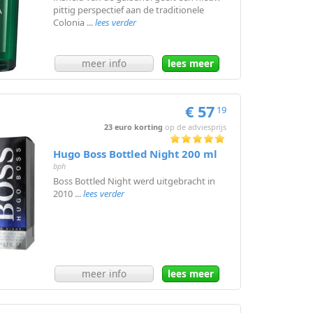
pittig perspectief aan de traditionele
Colonia ...
lees verder
meer info
lees meer
€ 57
19
23 euro korting
op de adviesprijs
Hugo Boss Bottled Night 200 ml
bph
Boss Bottled Night werd uitgebracht in
2010 ...
lees verder
meer info
lees meer