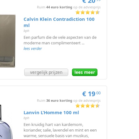
€ 20
Ruim
44 euro korting
op de adviesprijs
Calvin Klein Contradiction 100
ml
bph
Een parfum die de vele aspecten van de
moderne man complimenteert ...
lees verder
vergelijk prijzen
lees meer
€ 19
00
Ruim
36 euro korting
op de adviesprijs
Lanvin L’Homme 100 ml
bph
Een kruidig hart van kardemom,
koriander, salie, lavendel en mint en een
warme, sensuele basis van muskus,