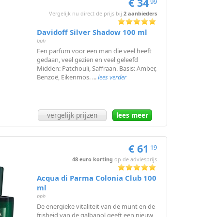
€ 34
99
Vergelijk nu direct de prijs bij
2 aanbieders
Davidoff Silver Shadow 100 ml
bph
Een parfum voor een man die veel heeft
gedaan, veel gezien en veel geleefd
Midden: Patchouli, Saffraan. Basis: Amber,
Benzoë, Eikenmos. ...
lees verder
vergelijk prijzen
lees meer
€ 61
19
48 euro korting
op de adviesprijs
Acqua di Parma Colonia Club 100
ml
bph
De energieke vitaliteit van de munt en de
frisheid van de galbanol geeft een nieuw