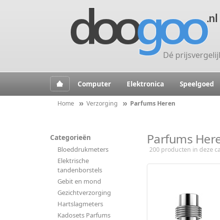
Dé prijsvergeli
Computer
Elektronica
Speelgoed
Home
Verzorging
Parfums Heren
Parfums Her
Categorieën
Bloeddrukmeters
200 producten in deze ca
Elektrische
tandenborstels
Gebit en mond
Gezichtverzorging
Hartslagmeters
Kadosets Parfums