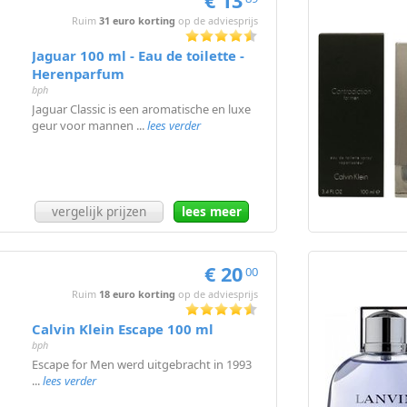
€ 13
Ruim
31 euro korting
op de adviesprijs
Jaguar 100 ml - Eau de toilette -
Herenparfum
bph
Jaguar Classic is een aromatische en luxe
geur voor mannen ...
lees verder
vergelijk prijzen
lees meer
€ 20
00
Ruim
18 euro korting
op de adviesprijs
Calvin Klein Escape 100 ml
bph
Escape for Men werd uitgebracht in 1993
...
lees verder