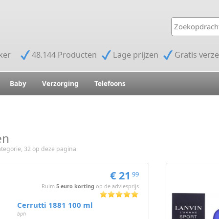
jker
48.144 Producten
Lage prijzen
Gratis verz
Baby
Verzorging
Telefoons
en
tegorie, 32 op deze pagina
€ 21
99
Ruim
5 euro korting
op de adviesprijs
Cerrutti 1881 100 ml
bph