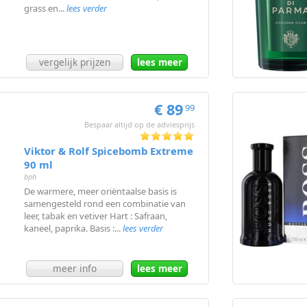
grass en...
lees verder
vergelijk prijzen
lees meer
€ 89
99
Bespaar altijd op de adviesprijs
Viktor & Rolf Spicebomb Extreme
90 ml
bph
De warmere, meer oriëntaalse basis is
samengesteld rond een combinatie van
leer, tabak en vetiver Hart : Safraan,
kaneel, paprika. Basis :...
lees verder
meer info
lees meer