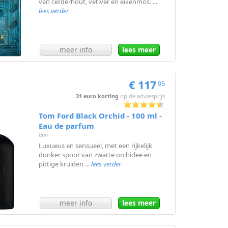
van cerderhout, vetiver en eikenmos. ...
lees verder
meer info
lees meer
€ 117
95
31 euro korting
op de adviesprijs
Tom Ford Black Orchid - 100 ml -
Eau de parfum
bph
Luxueus en sensueel, met een rijkelijk
donker spoor van zwarte orchidee en
pittige kruiden ...
lees verder
meer info
lees meer