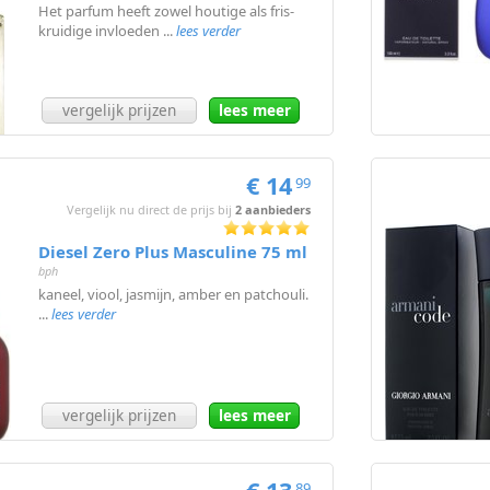
Het parfum heeft zowel houtige als fris-
kruidige invloeden ...
lees verder
vergelijk prijzen
lees meer
€ 14
99
Vergelijk nu direct de prijs bij
2 aanbieders
Diesel Zero Plus Masculine 75 ml
bph
kaneel, viool, jasmijn, amber en patchouli.
...
lees verder
vergelijk prijzen
lees meer
89