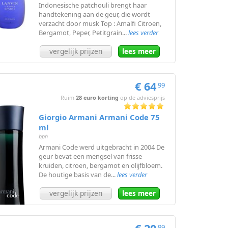
Indonesische patchouli brengt haar
handtekening aan de geur, die wordt
verzacht door musk Top : Amalfi Citroen,
Bergamot, Peper, Petitgrain...
lees verder
vergelijk prijzen
lees meer
€ 64
99
Ruim
28 euro korting
op de adviesprijs
Giorgio Armani Armani Code 75
ml
bph
Armani Code werd uitgebracht in 2004 De
geur bevat een mengsel van frisse
kruiden, citroen, bergamot en olijfbloem.
De houtige basis van de...
lees verder
vergelijk prijzen
lees meer
99