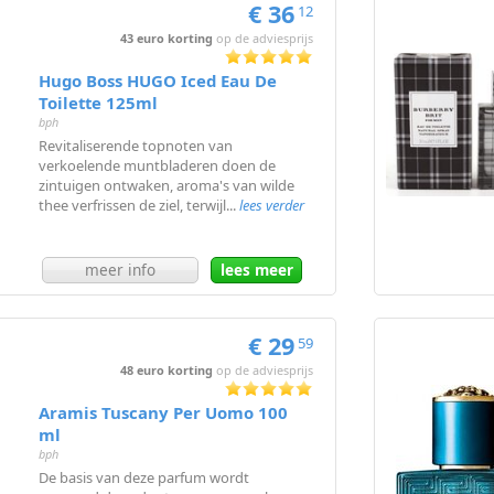
€ 36
12
43 euro korting
op de adviesprijs
Hugo Boss HUGO Iced Eau De
Toilette 125ml
bph
Revitaliserende topnoten van
verkoelende muntbladeren doen de
zintuigen ontwaken, aroma's van wilde
thee verfrissen de ziel, terwijl...
lees verder
meer info
lees meer
€ 29
59
48 euro korting
op de adviesprijs
Aramis Tuscany Per Uomo 100
ml
bph
De basis van deze parfum wordt