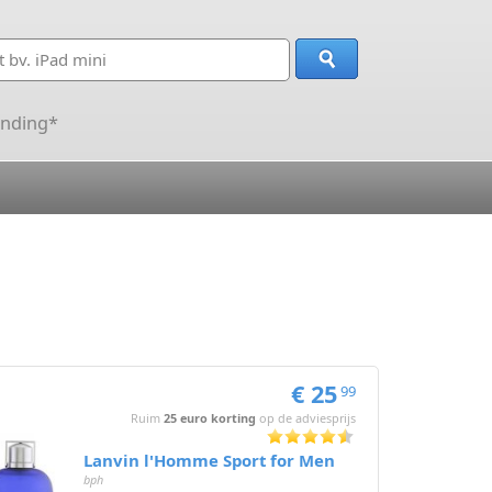
ending*
€ 25
99
Ruim
25 euro korting
op de adviesprijs
Lanvin l'Homme Sport for Men
bph