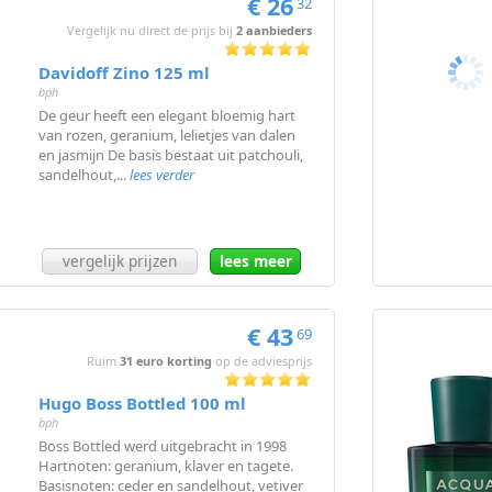
€ 26
32
Vergelijk nu direct de prijs bij
2 aanbieders
Davidoff Zino 125 ml
bph
De geur heeft een elegant bloemig hart
van rozen, geranium, lelietjes van dalen
en jasmijn De basis bestaat uit patchouli,
sandelhout,...
lees verder
vergelijk prijzen
lees meer
€ 43
69
Ruim
31 euro korting
op de adviesprijs
Hugo Boss Bottled 100 ml
bph
Boss Bottled werd uitgebracht in 1998
Hartnoten: geranium, klaver en tagete.
Basisnoten: ceder en sandelhout, vetiver