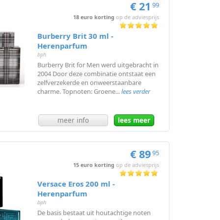
€ 21
99
18 euro korting
op de adviesprijs
Burberry Brit 30 ml -
Herenparfum
bph
Burberry Brit for Men werd uitgebracht in
2004 Door deze combinatie ontstaat een
zelfverzekerde en onweerstaanbare
charme. Topnoten: Groene...
lees verder
meer info
lees meer
€ 89
95
15 euro korting
op de adviesprijs
Versace Eros 200 ml -
Herenparfum
bph
De basis bestaat uit houtachtige noten