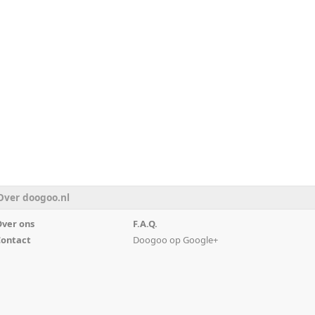
Over doogoo.nl
ver ons
F.A.Q.
ontact
Doogoo op Google+