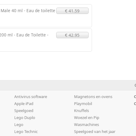
 Male 40 ml - Eau de toilette
€ 41.59
00 ml - Eau de Toilette -
€ 42.95
Antivirus software
Magnetons en ovens
O
Apple iPad
Playmobil
C
Speelgoed
Knuffels
Lego Duplo
Woezel en Pip
Lego
Wasmachines
Lego Technic
Speelgoed van het jaar