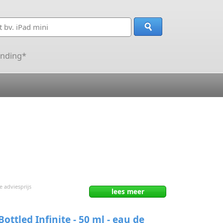
ending*
 adviesprijs
lees
meer
ottled Infinite - 50 ml - eau de