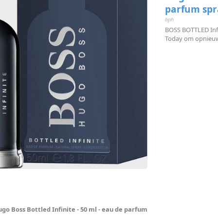
parfum spr
bph
BOSS BOTTLED Infi
Today om opnieuw c
go Boss Bottled Infinite - 50 ml - eau de parfum