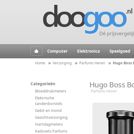
Dé prijsvergeli
Computer
Elektronica
Speelgoed
Home
Verzorging
Parfums Heren
Hugo Boss B
Hugo Boss Bot
Categorieën
Bloeddrukmeters
Parfums Heren
Elektrische
tandenborstels
Gebit en mond
Gezichtverzorging
Hartslagmeters
Kadosets Parfums