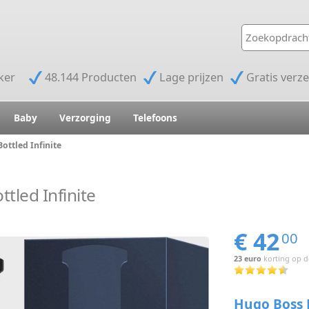
jker
48.144 Producten
Lage prijzen
Gratis verz
Baby
Verzorging
Telefoons
ottled Infinite
tled Infinite
€ 42
00
23 euro
korting op de
Hugo Boss B