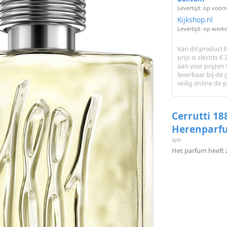
Levertijd: op voor
Kijkshop.nl
Levertijd: op werk
Van dit product 
prijs is slechts 
aan voor prijzen 
leverbaar bij de
veilig online de 
Cerrutti 188
Herenparf
bph
Het parfum heeft z