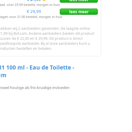
raad. voor 23:59 besteld, morgen in huis
€ 29,99
lees
meer
dagen voor 21.00 besteld, morgen in huis
hebben wij 2 aanbieders gevonden. De laagste online
€ 21,99 bij Bol.com. Andere aanbieders bieden dit product
tussen de € 22,00 en € 29,99. Dit product is direct
 goedkoopste aanbieder. Bij al onze aanbieders kunt u
producten bestellen en betalen.
1 100 ml - Eau de Toilette -
um
owel houtige als fris-kruidige invloeden