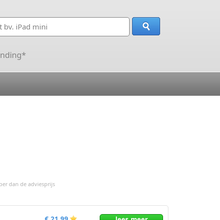
ending*
r dan de adviesprijs
€ 21,99
lees
meer