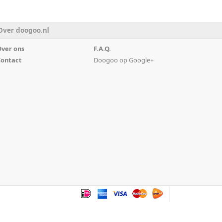
Over doogoo.nl
ver ons
F.A.Q.
ontact
Doogoo op Google+