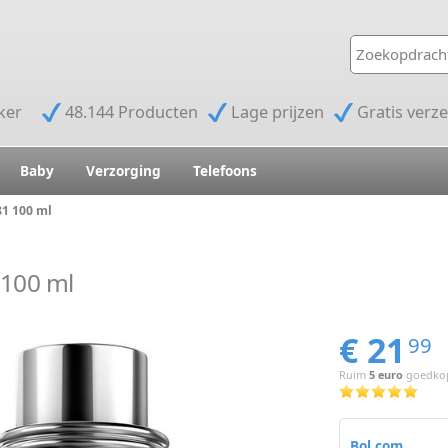
jker
48.144 Producten
Lage prijzen
Gratis verz
Baby
Verzorging
Telefoons
81 100 ml
 100 ml
€ 21
99
Ruim
5 euro
goedkope
Bol.com