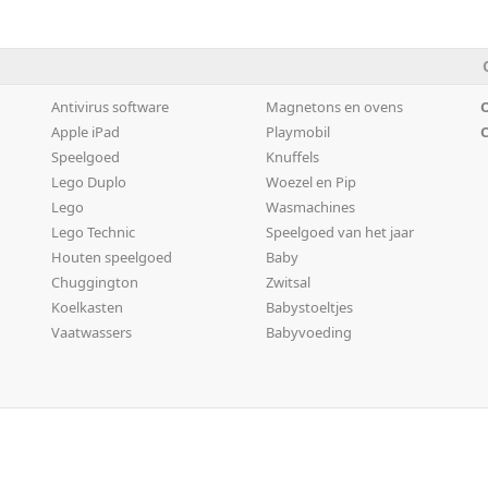
Antivirus software
Magnetons en ovens
O
Apple iPad
Playmobil
C
Speelgoed
Knuffels
Lego Duplo
Woezel en Pip
Lego
Wasmachines
Lego Technic
Speelgoed van het jaar
Houten speelgoed
Baby
Chuggington
Zwitsal
Koelkasten
Babystoeltjes
Vaatwassers
Babyvoeding